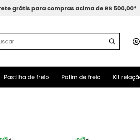
rete grátis para compras acima de R$ 500,00*
Pastilha de freio
Patim de freio
Kit relaçã