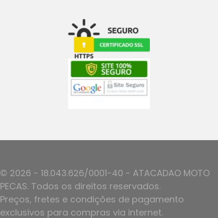
© 2026 - 18.043.626/0001-40 - ATACADAO MOTO
PECAS. Todos os direitos reservados.
Preços, fretes e condições de pagamento
exclusivos para compras via internet.