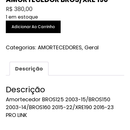
R$
380,00
1 em estoque
AMORTECEDOR
Adicionar Ao Carrinho
BROS/XRE
190
Categorias:
AMORTECEDORES
,
Geral
quantidade
Descrição
Descrição
Amortecedor BROS125 2003-15/BROS150
2003-14/BROS160 2015-22/XRE190 2016-23
PRO LINK