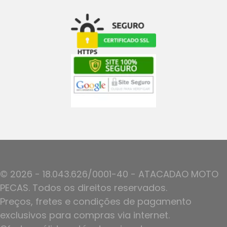
© 2026 - 18.043.626/0001-40 - ATACADAO MOTO
PECAS. Todos os direitos reservados.
Preços, fretes e condições de pagamento
exclusivos para compras via internet.