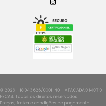
© 2026 - 18.043.626/0001-40 - ATACADAO MOTO
PECAS. Todos os direitos reservados.
Preços, fretes e condições de pagamento