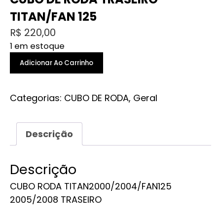
TITAN/FAN 125
R$
220,00
1 em estoque
CUBO
Adicionar Ao Carrinho
DE
RODA
Categorias:
CUBO DE RODA
,
Geral
TRASEIRO
TITAN/FAN
125
Descrição
quantidade
Descrição
CUBO RODA TITAN2000/2004/FAN125
2005/2008 TRASEIRO