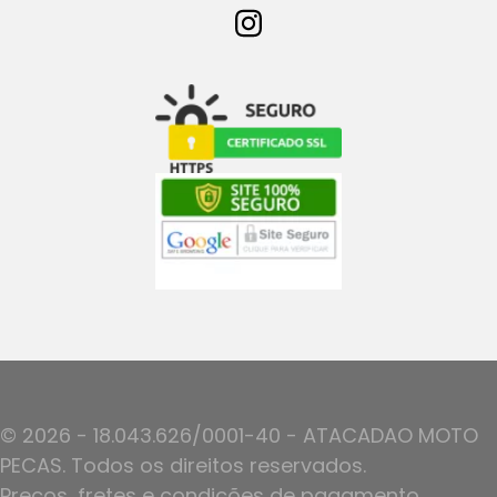
© 2026 - 18.043.626/0001-40 - ATACADAO MOTO
PECAS. Todos os direitos reservados.
Preços, fretes e condições de pagamento