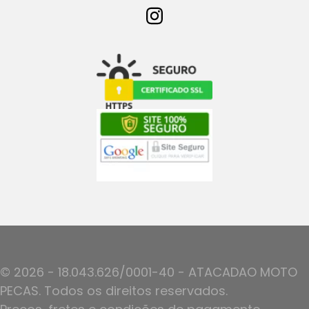
© 2026 - 18.043.626/0001-40 - ATACADAO MOTO
PECAS. Todos os direitos reservados.