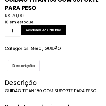
PARA PESO
R$
70,00
10 em estoque
GUIDÃO
Adicionar Ao Carrinho
TITAN
150
COM
Categorias:
Geral
,
GUIDÃO
SUPORTE
PARA
Descrição
PESO
quantidade
Descrição
GUIDÃO TITAN 150 COM SUPORTE PARA PESO