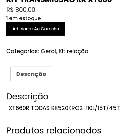
R$
800,00
1 em estoque
KIT
Adicionar Ao Carrinho
TRANSMISSÃO
RK
Categorias:
Geral
,
Kit relação
XT660
quantidade
Descrição
Descrição
XT660R TODAS RK520KRO2-110L/15T/45T
Produtos relacionados