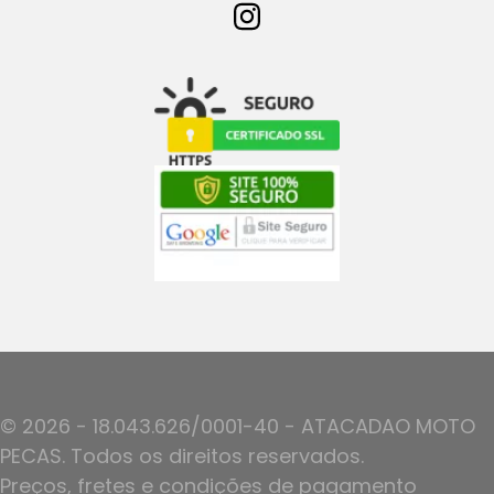
© 2026 - 18.043.626/0001-40 - ATACADAO MOTO
PECAS. Todos os direitos reservados.
Preços, fretes e condições de pagamento