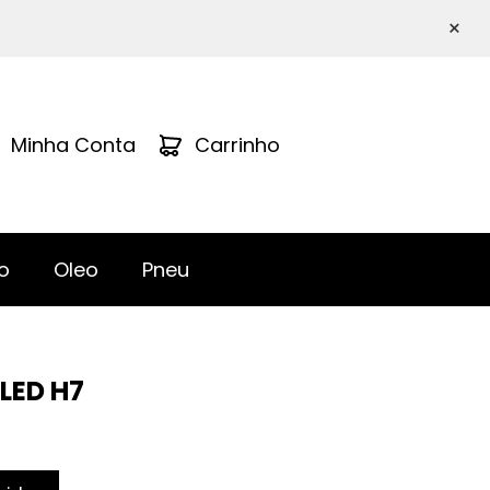
×
Minha Conta
Carrinho
o
Oleo
Pneu
LED H7