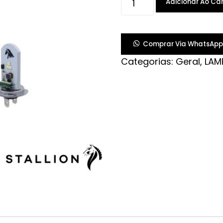
Adicionar Ao Car
FAROL
LED
H7
Comprar Via WhatsApp
quantidade
Categorias:
Geral
,
LAM