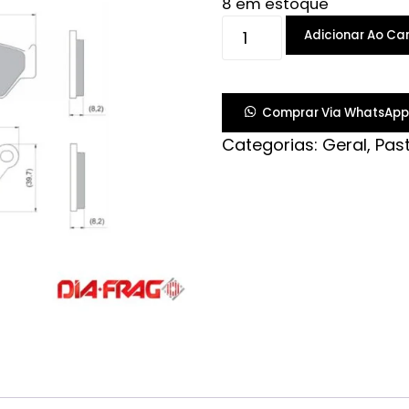
8 em estoque
PASTILHA
Adicionar Ao Car
FREIO
XT660/F800/CB500
97-
Comprar Via WhatsApp
03
Categorias:
Geral
,
Past
D
quantidade