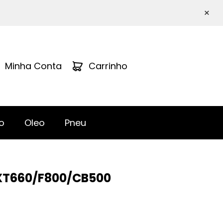
×
Minha Conta
Carrinho
o
Oleo
Pneu
 XT660/F800/CB500