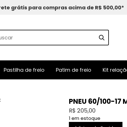
rete grátis para compras acima de R$ 500,00*
Pastilha de freio
Patim de freio
Kit relaçã
PNEU 60/100-17 
R$
205,00
1 em estoque
PNEU