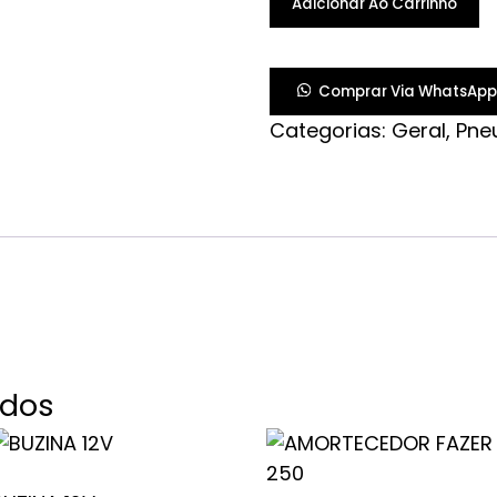
Adicionar Ao Carrinho
60/100-
17
MATRIX
Comprar Via WhatsApp
C/C
Categorias:
Geral
,
Pne
quantidade
ados