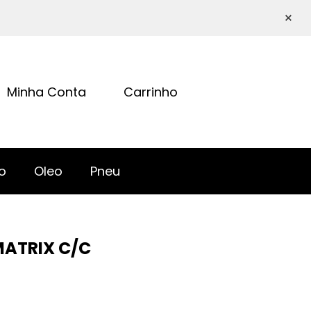
×
Minha Conta
Carrinho
o
Oleo
Pneu
MATRIX C/C