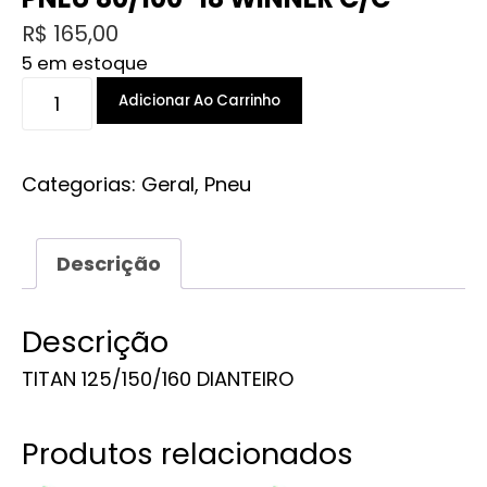
R$
165,00
5 em estoque
PNEU
Adicionar Ao Carrinho
80/100-
18
WINNER
Categorias:
Geral
,
Pneu
C/C
quantidade
Descrição
Descrição
TITAN 125/150/160 DIANTEIRO
Produtos relacionados