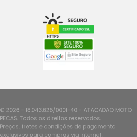
© 2026 - 18.043.626/0001-40 - ATACADAO MOTO
PECAS. Todos os direitos reservados.
Preços, fretes e condições de pagamento
exclusivos para compras via internet.