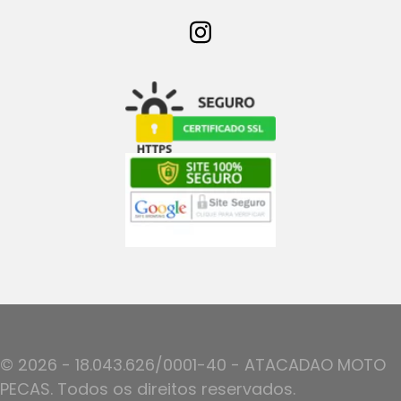
© 2026 - 18.043.626/0001-40 - ATACADAO MOTO
PECAS. Todos os direitos reservados.