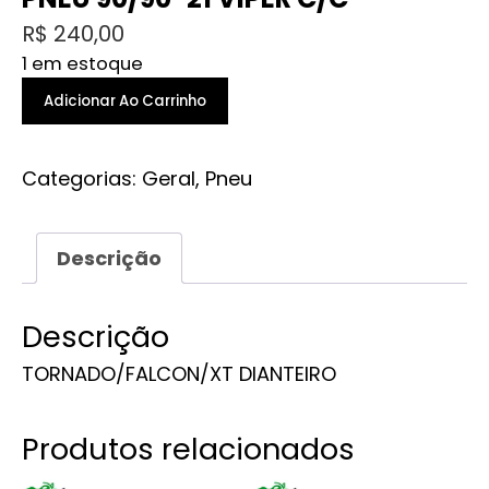
R$
240,00
1 em estoque
PNEU
Adicionar Ao Carrinho
90/90-
21
Categorias:
Geral
,
Pneu
VIPER
C/C
quantidade
Descrição
Descrição
TORNADO/FALCON/XT DIANTEIRO
Produtos relacionados