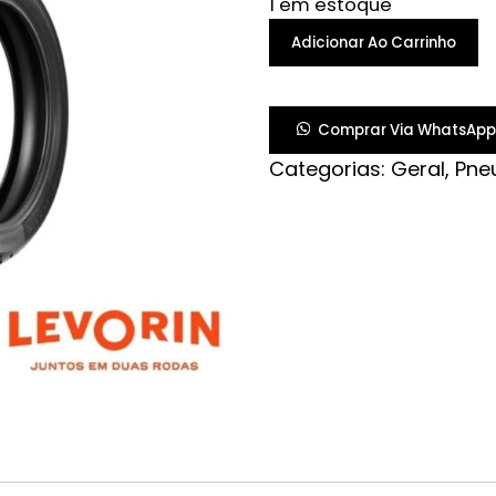
1 em estoque
PNEU
Adicionar Ao Carrinho
LEVORIN
MATRIX
SPORT
Comprar Via WhatsApp
2
Categorias:
Geral
,
Pne
100/80-
17
S/C
quantidade