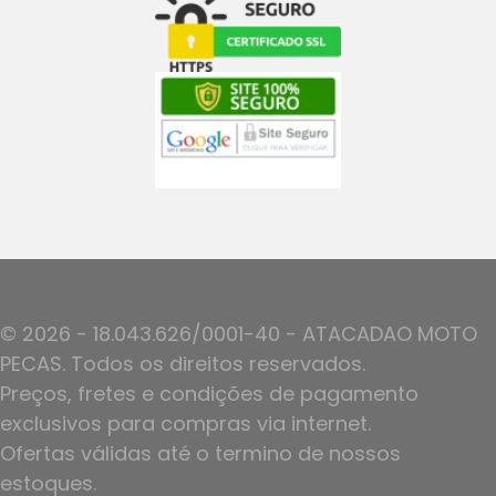
© 2026 - 18.043.626/0001-40 - ATACADAO MOTO
PECAS. Todos os direitos reservados.
Preços, fretes e condições de pagamento
exclusivos para compras via internet.
Ofertas válidas até o termino de nossos
estoques.