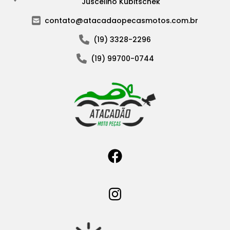
Juscelino Kubitschek
contato@atacadaopecasmotos.com.br
(19) 3328-2296
(19) 99700-0744