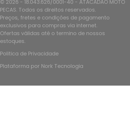
© 2026 - 18.043.626/0001-40 - ATACADAO MOTO
PECAS. Todos os direitos reservados.
Preços, fretes e condições de pagamento
exclusivos para compras via internet.
Ofertas válidas até o termino de nossos
estoques.
Politica de Privacidade
Plataforma por
Nork Tecnologia