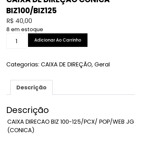
BIZ100/BIZ125
R$
40,00
8 em estoque
CAIXA
Adicionar Ao Carrinho
DE
DIREÇÃO
CONICA
Categorias:
CAIXA DE DIREÇÃO
,
Geral
BIZ100/BIZ125
quantidade
Descrição
Descrição
CAIXA DIRECAO BIZ 100-125/PCX/ POP/WEB JG
(CONICA)