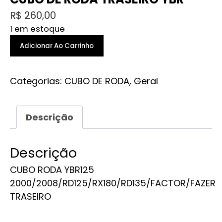
R$
260,00
1 em estoque
CUBO
Adicionar Ao Carrinho
DE
RODA
Categorias:
CUBO DE RODA
,
Geral
TRASEIRO
YBR
quantidade
Descrição
Descrição
CUBO RODA YBR125
2000/2008/RD125/RX180/RD135/FACTOR/FAZER
TRASEIRO