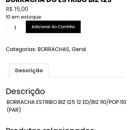
R$
15,00
10 em estoque
BORRACHA
Adicionar Ao Carrinho
DO
ESTRIBO
BIZ
Categorias:
BORRACHAS
,
Geral
125
quantidade
Descrição
Descrição
BORRACHA ESTRIBO BIZ 125 12 ED/BIZ 110/POP 110
(PAR)