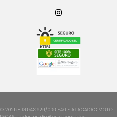
© 2026 - 18.043.626/0001-40 - ATACADAO MOTO
PECAS. Todos os direitos reservados.