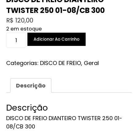
TWISTER 250 01-08/CB 300
R$
120,00
2 em estoque
DISCO
Adicionar Ao Carrinho
DE
FREIO
DIANTEIRO
Categorias:
DISCO DE FREIO
,
Geral
TWISTER
250
Descrição
01-
08/CB
300
Descrição
quantidade
DISCO DE FREIO DIANTEIRO TWISTER 250 01-
08/CB 300