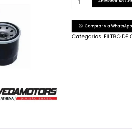
Adicionar Ao Car
OLEO
BMW
GS
Comprar Via WhatsApp
310
Categorias:
FILTRO DE 
quantidade