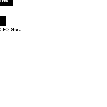
rinho
OLEO
,
Geral