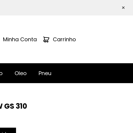
×
Minha Conta
Carrinho
o
Oleo
Pneu
 GS 310