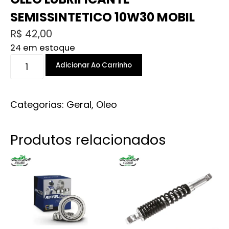
SEMISSINTETICO 10W30 MOBIL
R$
42,00
24 em estoque
OLEO
Adicionar Ao Carrinho
LUBRIFICANTE
SEMISSINTETICO
10W30
Categorias:
Geral
,
Oleo
MOBIL
quantidade
Produtos relacionados