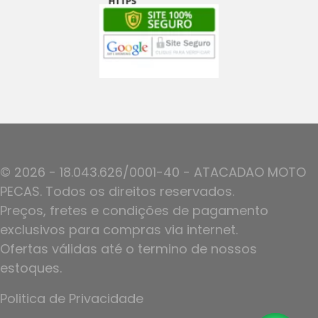
© 2026 - 18.043.626/0001-40 - ATACADAO MOTO
PECAS. Todos os direitos reservados.
Preços, fretes e condições de pagamento
exclusivos para compras via internet.
Ofertas válidas até o termino de nossos
estoques.
Politica de Privacidade