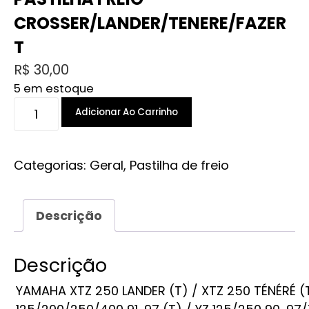
CROSSER/LANDER/TENERE/FAZER
T
R$
30,00
5 em estoque
PASTILHA
Adicionar Ao Carrinho
FREIO
CROSSER/LANDER/TENERE/FAZER
T
Categorias:
Geral
,
Pastilha de freio
quantidade
Descrição
Descrição
YAMAHA XTZ 250 LANDER (T) / XTZ 250 TÉNÉRÉ (