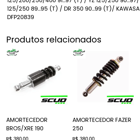
125/200/250/400 91…97 (T) / YZ 125/250 90…97
125/250 89…95 (T) / DR 350 90…99 (T)/ KAWASAK
DFP20839
Produtos relacionados
AMORTECEDOR
AMORTECEDOR FAZER
BROS/XRE 190
250
R$
380,00
R$
380,00