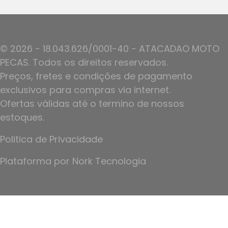
© 2026 - 18.043.626/0001-40 - ATACADAO MOTO
PECAS. Todos os direitos reservados.
Preços, fretes e condições de pagamento
exclusivos para compras via internet.
Ofertas válidas até o termino de nossos
estoques.
Politica de Privacidade
Plataforma por
Nork Tecnologia