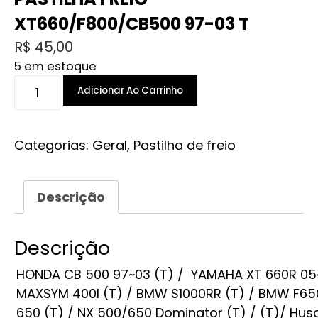
XT660/F800/CB500 97-03 T
R$
45,00
5 em estoque
PASTILHA
Adicionar Ao Carrinho
FREIO
XT660/F800/CB500
97-
Categorias:
Geral
,
Pastilha de freio
03
T
Descrição
quantidade
Descrição
HONDA CB 500 97~03 (T) / YAMAHA XT 660R 05~11
MAXSYM 400I (T) / BMW S1000RR (T) / BMW F650
650 (T) / NX 500/650 Dominator (T) / (T)/ Hus