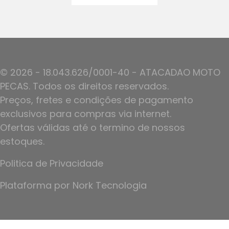
© 2026 - 18.043.626/0001-40 - ATACADAO MOTO
PECAS. Todos os direitos reservados.
Preços, fretes e condições de pagamento
exclusivos para compras via internet.
Ofertas válidas até o termino de nossos
estoques.
Politica de Privacidade
Plataforma por
Nork Tecnologia