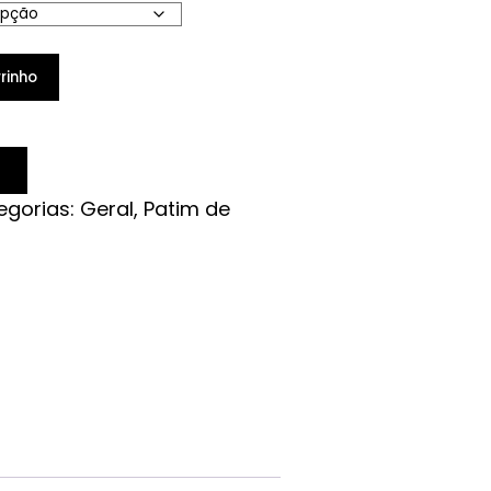
rinho
egorias:
Geral
,
Patim de