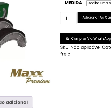
MEDIDA
PATIM
Adicionar Ao Car
FREIO
TITAN
125-
Comprar Via WhatsApp
150-
SKU:
Não aplicável
Cat
160/
freio
BIZ
D/TWISTER
quantidade
o adicional