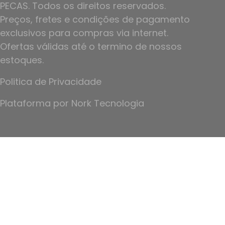
PECAS. Todos os direitos reservados.
Preços, fretes e condições de pagamento
exclusivos para compras via internet.
Ofertas válidas até o termino de nossos
estoques.
Politica de Privacidade
Plataforma por
Nork Tecnologia