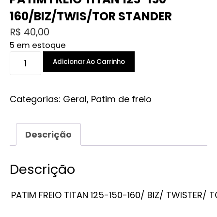
160/BIZ/TWIS/TOR STANDER
R$
40,00
5 em estoque
PATIM
Adicionar Ao Carrinho
FREIO
TITAN
125-
Categorias:
Geral
,
Patim de freio
150-
160/BIZ/TWIS/TOR
Descrição
STANDER
quantidade
Descrição
PATIM FREIO TITAN 125-150-160/ BIZ/ TWISTER/