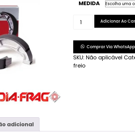
MEDIDA
PATIM
Adicionar Ao Car
FREIO
TITAN
99/
Comprar Via WhatsApp
CG/
SKU:
Não aplicável
Cat
SUPER
freio
100/
SMART
(T)
quantidade
o adicional