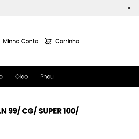
×
Minha Conta
Carrinho
o
Oleo
Pneu
N 99/ CG/ SUPER 100/