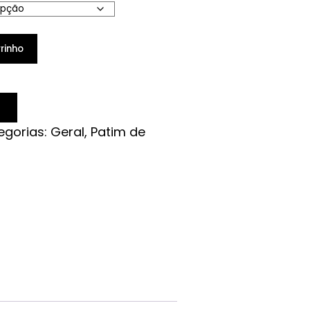
rinho
egorias:
Geral
,
Patim de