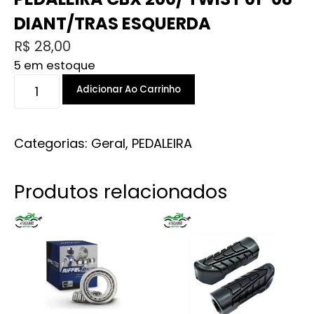
DIANT/TRAS ESQUERDA
R$
28,00
5 em estoque
PEDALEIRA
Adicionar Ao Carrinho
CBX
200/
TWIST
Categorias:
Geral
,
PEDALEIRA
01-
08
Produtos relacionados
DIANT/TRAS
ESQUERDA
quantidade