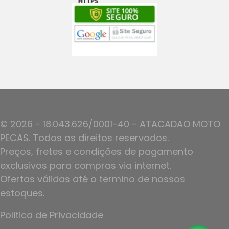
© 2026 - 18.043.626/0001-40 - ATACADAO MOTO
PECAS. Todos os direitos reservados.
Preços, fretes e condições de pagamento
exclusivos para compras via internet.
Ofertas válidas até o termino de nossos
estoques.
Politica de Privacidade