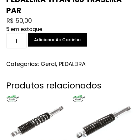
PAR
R$
50,00
5 em estoque
PEDALEIRA
Adicionar Ao Carrinho
TITAN
160
TRASEIRA
Categorias:
Geral
,
PEDALEIRA
PAR
quantidade
Produtos relacionados