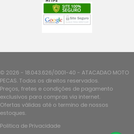
© 2026 - 18.043.626/0001-40 - ATACADAO MOTO
PECAS. Todos os direitos reservados.
Preços, fretes e condições de pagamento
exclusivos para compras via internet.
Ofertas válidas até o termino de nossos
estoques.
Politica de Privacidade