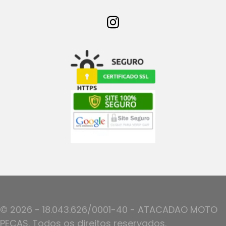
© 2026 - 18.043.626/0001-40 - ATACADAO MOTO
PECAS. Todos os direitos reservados.