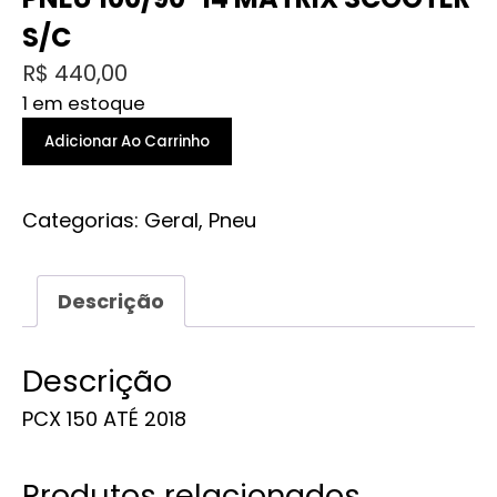
S/C
R$
440,00
1 em estoque
PNEU
Adicionar Ao Carrinho
100/90-
14
Categorias:
Geral
,
Pneu
MATRIX
SCOOTER
S/C
Descrição
quantidade
Descrição
PCX 150 ATÉ 2018
Produtos relacionados