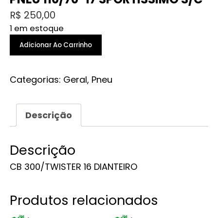
R$
250,00
1 em estoque
PNEU
Adicionar Ao Carrinho
110/70-
17
Categorias:
Geral
,
Pneu
SPORTISSIMO
S/C
quantidade
Descrição
Descrição
CB 300/TWISTER 16 DIANTEIRO
Produtos relacionados