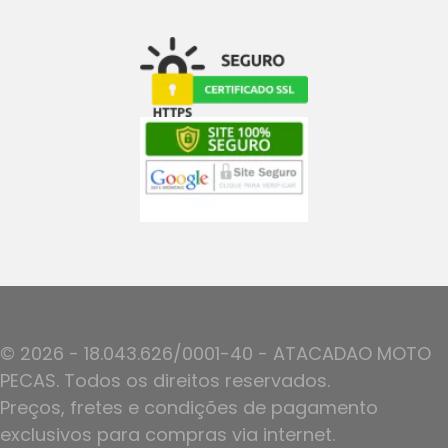
© 2026 - 18.043.626/0001-40 - ATACADAO MOTO
PECAS. Todos os direitos reservados.
Preços, fretes e condições de pagamento
exclusivos para compras via internet.