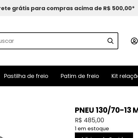
rete grátis para compras acima de R$ 500,00*
Pastilha de freio
Patim de freio
Kit relaçã
PNEU 130/70-13 
R$
485,00
1 em estoque
PNEU