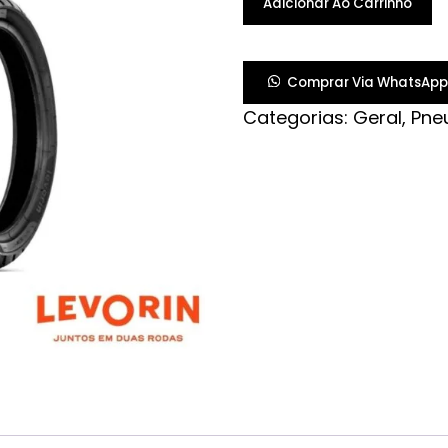
Adicionar Ao Carrinho
130/70-
13
MATRIX
Comprar Via WhatsApp
SCOOTER
Categorias:
Geral
,
Pne
S/C
quantidade