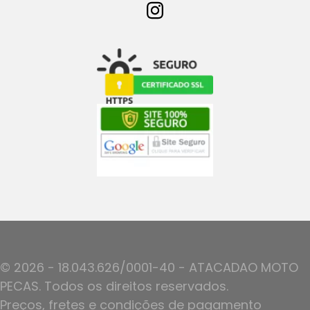
© 2026 - 18.043.626/0001-40 - ATACADAO MOTO
PECAS. Todos os direitos reservados.
Preços, fretes e condições de pagamento