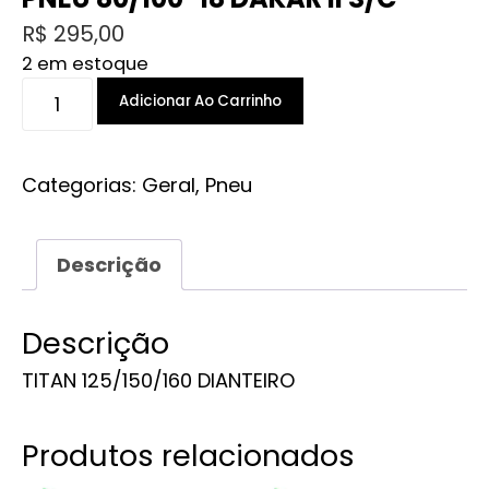
R$
295,00
2 em estoque
PNEU
Adicionar Ao Carrinho
80/100-
18
DAKAR
Categorias:
Geral
,
Pneu
II
S/C
Descrição
quantidade
Descrição
TITAN 125/150/160 DIANTEIRO
Produtos relacionados