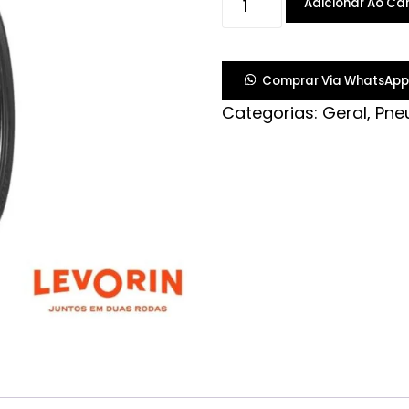
Adicionar Ao Car
80/100-
18
MATRIX
Comprar Via WhatsApp
S/C
Categorias:
Geral
,
Pne
quantidade