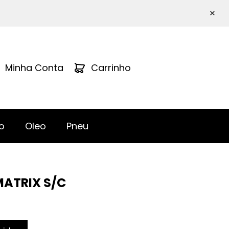
×
Minha Conta
Carrinho
o
Oleo
Pneu
MATRIX S/C