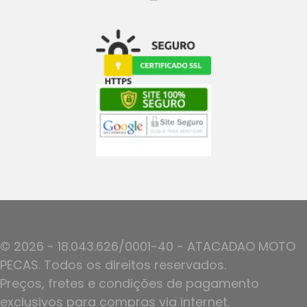
© 2026 - 18.043.626/0001-40 - ATACADAO MOTO
PECAS. Todos os direitos reservados.
Preços, fretes e condições de pagamento
exclusivos para compras via internet.