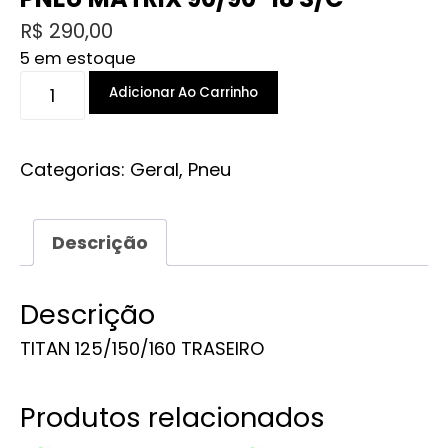
R$
290,00
5 em estoque
PNEU
Adicionar Ao Carrinho
MATRIX
90/90-
18
Categorias:
Geral
,
Pneu
S/C
quantidade
Descrição
Descrição
TITAN 125/150/160 TRASEIRO
Produtos relacionados