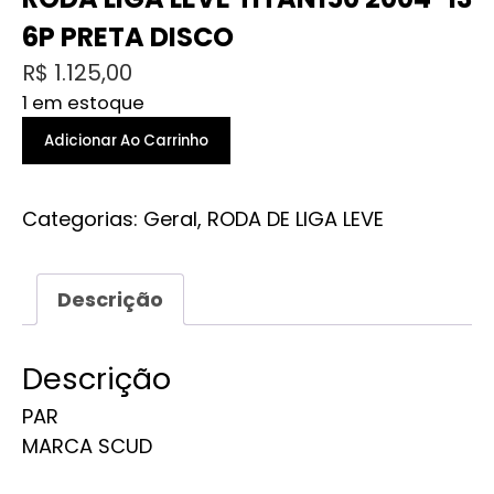
6P PRETA DISCO
R$
1.125,00
1 em estoque
RODA
Adicionar Ao Carrinho
LIGA
LEVE
Categorias:
Geral
,
RODA DE LIGA LEVE
TITAN150
2004-
13
Descrição
6P
PRETA
DISCO
Descrição
quantidade
PAR
MARCA SCUD