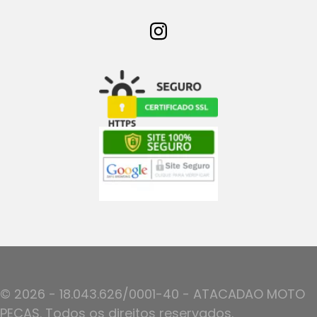
© 2026 - 18.043.626/0001-40 - ATACADAO MOTO
PECAS. Todos os direitos reservados.