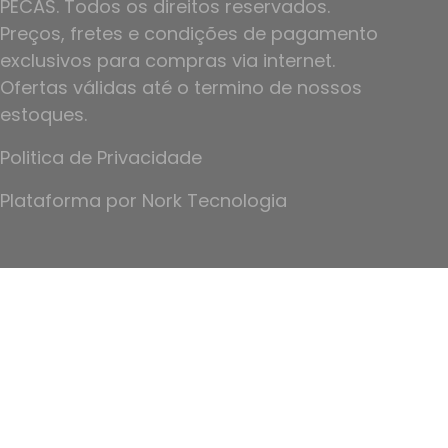
PECAS. Todos os direitos reservados.
Preços, fretes e condições de pagamento
exclusivos para compras via internet.
Ofertas válidas até o termino de nossos
estoques.
Politica de Privacidade
Plataforma por
Nork Tecnologia