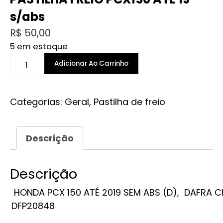
s/abs
R$
50,00
5 em estoque
PASTILHA
Adicionar Ao Carrinho
FREIO
PCX150
ATÉ
Categorias:
Geral
,
Pastilha de freio
19
s/abs
Descrição
quantidade
Descrição
HONDA PCX 150 ATÉ 2019 SEM ABS (D), DAFRA CI
DFP20848