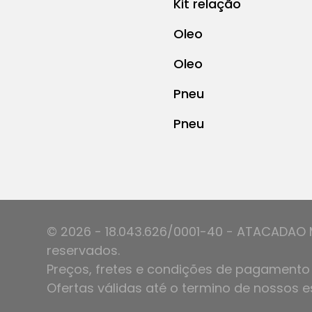
Kit relação
Oleo
Oleo
Pneu
Pneu
© 2026 - 18.043.626/0001-40 - ATACADAO 
reservados.
Preços, fretes e condições de pagamento 
Ofertas válidas até o termino de nossos e