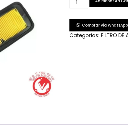
Adicionar Ao Car
DE
AR
FAZER
Comprar Via WhatsApp
250
Categorias:
FILTRO DE 
18...
quantidade