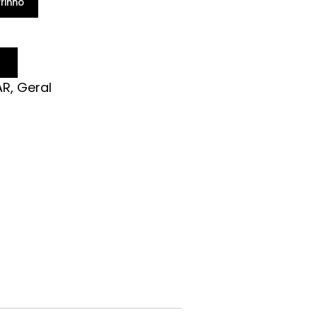
rinho
AR
,
Geral