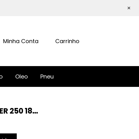
×
Minha Conta
Carrinho
o
Oleo
Pneu
ER 250 18…